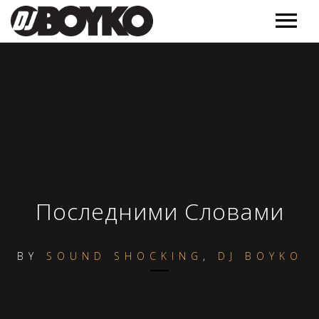
Music
Releases
Videos
Podcast
Обучение
MORE
Последними Словами
Полезное
Events
BY
SOUND SHOCKING
,
DJ BOYKO
Контакт
About